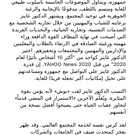
جمهوره، ويتناول الموضوعات الحاسمة بأسلوب طبيعي
للغاية ومتسم باللطف، مدفوعًا بالإيجابية والرغبة
الجوهرية في توحيد المجتمع. ويشتهر الدكتور غاينز
برعايته للشباب والمهنيين من خلال تجاربه الشخصية مع
الصدمات النفسية، وتجاربه الحياتية، والتحديات الفريدة
التي أصبحت في نهاية المطاف القوة الدافعة وراء
مهمته ورغبته الصادقة في الارتقاء بالطلاب والمعلمين
والإداريين والمهنيين والمجتمعات وتحفيزهم. اختير
الدكتور غاينز كواحد من "أكثر 10 أشخاص تأثيرًا لعام
2020" من قبل YAHOO News 2020. إن قدرة
الدكتور غاينز على التواصل مع جمهوره ومساعدتهم
على تخيل إمكانيات أكبر تجعله فريدًا للغاية.
اكتسب الدكتور غاينز لقب «بوش» لأنه يؤمن بقوة
المثابرة، ويُعلِّم الآخرين «الاستمرار في المضي قدماً»
لتجاوز عقبات الحياة حتى يصبحوا أفضل نسخة من
أنفسهم.
لقد كرس نفسه لخدمة المجتمع العالمي. وقد ظهر
بفخر كمتحدث ضيف في الجامعات والشركات