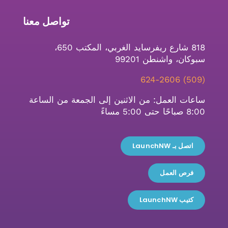
تواصل معنا
818 شارع ريفرسايد الغربي، المكتب 650،
سبوكان، واشنطن 99201
(509) 624-2606
ساعات العمل: من الاثنين إلى الجمعة من الساعة
8:00 صباحًا حتى 5:00 مساءً
اتصل بـ LaunchNW
فرص العمل
كتيب LaunchNW