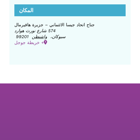
المكان
جناح اتحاد جيسا الائتماني – جزيرة هافيرمال
574 شارع نورث هوارد
سبوكان
،
واشنطن
99201
+ خريطة جوجل