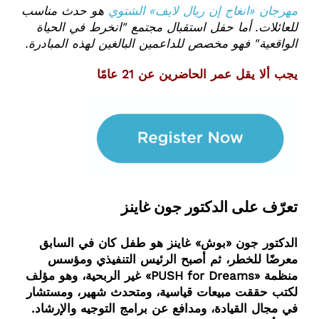
مهرجان «انغاج إن ريال لايف» الشتوي
هو حدث مناسب
للعائلات. أما حفل استقبال مجتمع "انخرط في الحياة
الواقعية" فهو مخصص للداعمين البالغين لهذه المبادرة.
يجب ألا يقل عمر الحاضرين عن 21 عامًا
تعرّف على الدكتور جون غاينز
الدكتور جون «بوش» غاينز هو طفل كان في السابق
معرضًا للخطر، ثم أصبح الرئيس التنفيذي ومؤسس
منظمة «PUSH for Dreams» غير الربحية، وهو مؤلف
لكتب حققت مبيعات قياسية، ومتحدث شهير، ومستشار
في مجال القيادة، ومدافع عن برامج التوجيه والإرشاد.