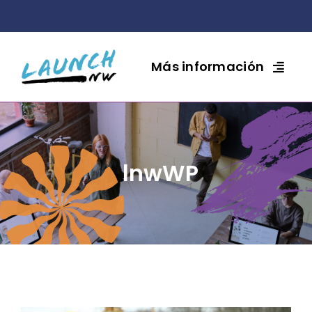
Ir
al
contenido
Más información
lnwWP