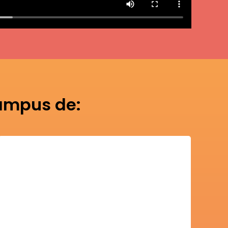
ampus de:
Spokane Falls
Centro de Formación Profesional de
Guía de universidades