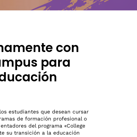
MANTENTE AL TANTO
Últimas Noticias
Próximos Eventos
Suscríbete Al Boletín
Suscríbete Al Boletín Para
chamente con
Estudiantes
 campus para
 educación
 los estudiantes que desean cursar
gramas de formación profesional o
rientadores del programa «College
te su transición a la educación