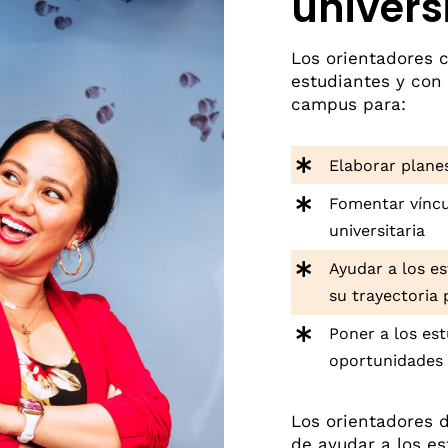
univers
Los orientadores 
estudiantes y con 
campus para:
Elaborar plane
Fomentar víncu
universitaria
Ayudar a los e
su trayectoria 
Poner a los es
oportunidades 
Los orientadores 
de ayudar a los e