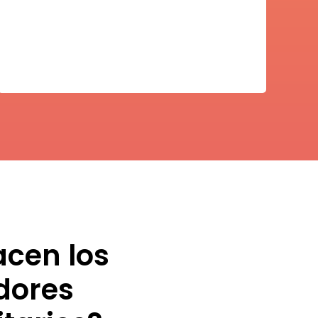
Mayra Frans
cen los
dores