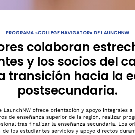
ANIZACIONES
COMUNIDADES RURALES
pación En La
RESARIALES,
idad
Por qué existimos
UNITARIAS Y CULTURALES
Más Allá Del Condado De
Spokane
e Socio
PROGRAMA «COLLEGE NAVIGATOR» DE LAUNCHNW
men de nuestro trabajo
a A Dar A Conocer La
SA
dores colaboran estre
parte Actividades Con
erte en nosotros
ge In Real Life
ntes y los socios del
 la transición hacia la
postsecundaria.
e LaunchNW ofrece orientación y apoyo integrales a
ros de enseñanza superior de la región, realizar pro
sional tras finalizar la enseñanza secundaria. Los o
 de los estudiantes servicios y apoyo directos duran