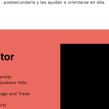
postsecundaria y les ayudan a orientarse en ella.
tor
ersity
Spokane Falls
ege and Trade
ity