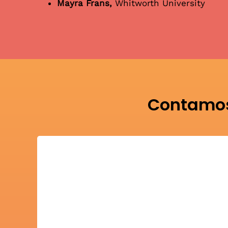
Mayra Frans,
Whitworth University
Contamos
Universidad del Este de Washington
Guía de universidades