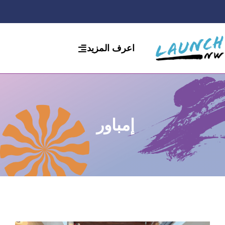
لانتقال
لى
لمحتوى
اعرف المزيد
إمباور