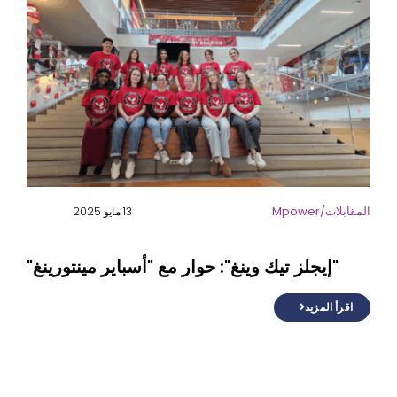
المقابلات/Mpower
13 مايو 2025
"إيجلز تيك وينغ": حوار مع "أسباير مينتورينغ"
اقرأ المزيد