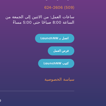
(509) 624-2606
ساعات العمل: من الاثنين إلى الجمعة من
الساعة 8:00 صباحًا حتى 5:00 مساءً
اتصل بـ LaunchNW
فرص العمل
كتيب LaunchNW
سياسة الخصوصية
© LaunchNW 2026 • ج