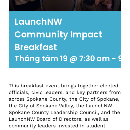
LaunchNW
Community Impact
Breakfast
Tháng tám 19 @ 7:30 am
-
9:
This breakfast event brings together elected
officials, civic leaders, and key partners from
across Spokane County, the City of Spokane,
the City of Spokane Valley, the LaunchNW
Spokane County Leadership Council, and the
LaunchNW Board of Directors, as well as
community leaders invested in student