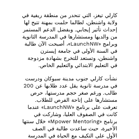
كارلي تيغز، التي تنحدر من منطقة ريفية في
ولاية واشنطن، لطالما حلمت بمهنة تتيح لها
إحداث تأثير إيجابي. وبفضل الدعم المستمر
من والديها ومستشارها في المدرسة الثانوية
وبرامج «LaunchNW»، أصبحت الآن طالبة
في السنة الأولى في جامعة إيسترن
واشنطن، وتستعد للتخرج بشهادة مزدوجة
في التعليم الابتدائي والتعليم الخاص.
نشأت كارلي جنوب مدينة سبوكان ودرست
في مدرسة ثانوية يقل عدد طلابها عن 200
طالب. ورغم صغر حجم مدرستها، حرص
مستشارها على إتاحة الفرص للطلاب.
تعرفت على برنامج «LaunchNW» عندما
كانت في الصفوف العليا، وشاركت في
برنامج «Mpower Mentoring» خلال سنتها
الأخيرة، حيث ساعدت طالبة في الصف
الأول على التكيف مع الحياة في المدرسة