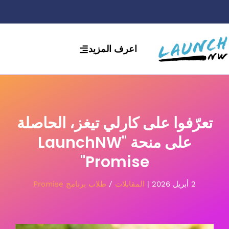
لانتقال
لى
لمحتوى
اعرف المزيد
تعرّفوا على كارلي تيغز، الحاصلة
على منحة "LaunchNW
Promise"
2 أبريل 2026
|
المقابلات
/
طلاب برنامج Promise