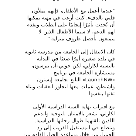
"عندما أعمل مع الأطفال، فإنهم يملأون
قلبي بالدفء. كنت أرغب في مهنة يمكنها
أن تُحدث تأثيرًا إيجابيًا على الطلاب وتقدم
لهم الدعم، لا سيما الأطفال الذين لا
يتمتعون بأفضل ظروف منزلية."
كان الانتقال إلى الجامعة من مدرسة ثانوية
في بلدة صغيرة أمرًا صعبًا في البداية
بالنسبة لكارلي، لكن جولي-آن بيرسون،
مستشارة الجامعة في برنامج
«LaunchNW» التابع لجامعة إيسترن
واشنطن، عملت معها لتجاوز العقبات وبناء
ثقتها بنفسها.
مع اقتراب نهاية السنة الدراسية الأولى
لكارلي، تشعر بالامتنان للتوجيه والدعم
اللذين تلقتهما طوال رحلتها الدراسية.
وتتطلع في المستقبل القريب إلى رد
الجميل من خلال مساعدة الجيل القادم من