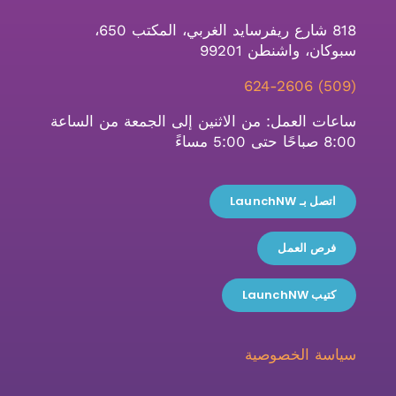
818 شارع ريفرسايد الغربي، المكتب 650،
سبوكان، واشنطن 99201
(509) 624-2606
ساعات العمل: من الاثنين إلى الجمعة من الساعة
8:00 صباحًا حتى 5:00 مساءً
اتصل بـ LaunchNW
فرص العمل
كتيب LaunchNW
سياسة الخصوصية