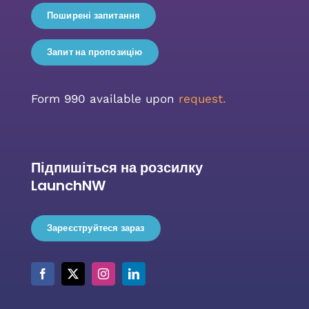
Поширені запитання
Запит на пропозицію
Form 990 available upon
request.
Підпишіться на розсилку
LaunchNW
Зареєструйтеся зараз